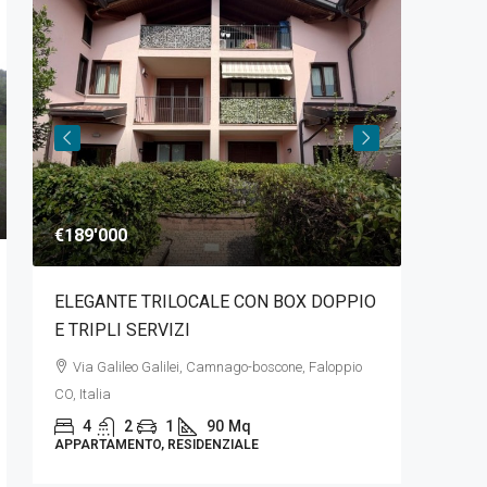
€189'000
€1'000
ELEGANTE TRILOCALE CON BOX DOPPIO
TRILOC
E TRIPLI SERVIZI
BOX DO
Via Galileo Galilei, Camnago-boscone, Faloppio
Via San
CO, Italia
3
APPARTAM
4
2
1
90
Mq
APPARTAMENTO, RESIDENZIALE