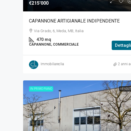
€215'000
CAPANNONE ARTIGIANALE INDIPENDENTE
Via Grado, 6, Meda, MB, Italia
470
mq
CAPANNONE, COMMERCIALE
Dettagli
Immobiliareclia
2 anni a
IN PRIMO PIANO
VENDU