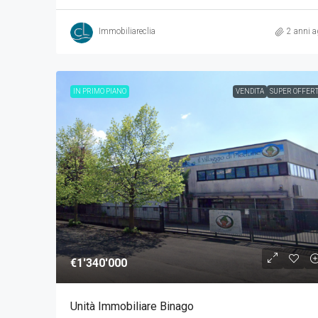
Immobiliareclia
2 anni a
IN PRIMO PIANO
VENDITA
SUPER OFFER
€1'340'000
Unità Immobiliare Binago