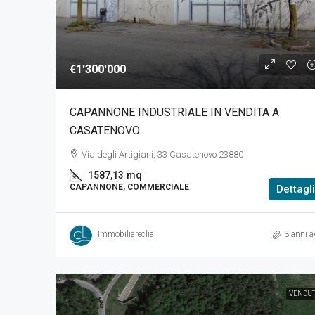
€1'300'000
CAPANNONE INDUSTRIALE IN VENDITA A
CASATENOVO
Via degli Artigiani, 33 Casatenovo 23880
1587,13
mq
CAPANNONE, COMMERCIALE
Dettagli
Immobiliareclia
3 anni a
VENDU