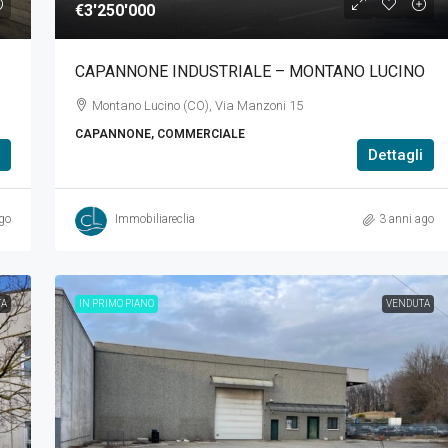
€3'250'000
CAPANNONE INDUSTRIALE – MONTANO LUCINO
Montano Lucino (CO), Via Manzoni 15
CAPANNONE, COMMERCIALE
Dettagli
go
Immobiliareclia
3 anni ago
TA
IN PRIMO PIANO
VENDUTA