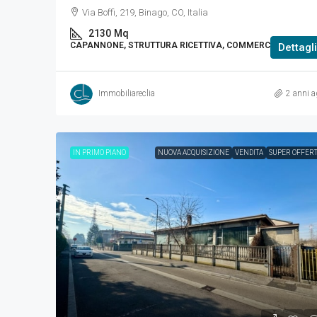
Via Boffi, 219, Binago, CO, Italia
2130
Mq
CAPANNONE, STRUTTURA RICETTIVA, COMMERCIALE
Dettagli
Immobiliareclia
2 anni a
IN PRIMO PIANO
NUOVA ACQUISIZIONE
VENDITA
SUPER OFFER