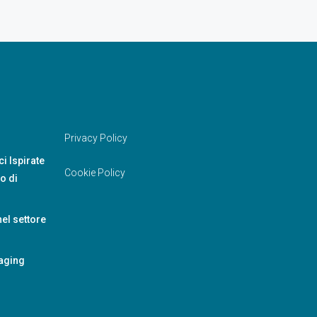
Privacy Policy
i Ispirate
Cookie Policy
o di
nel settore
taging