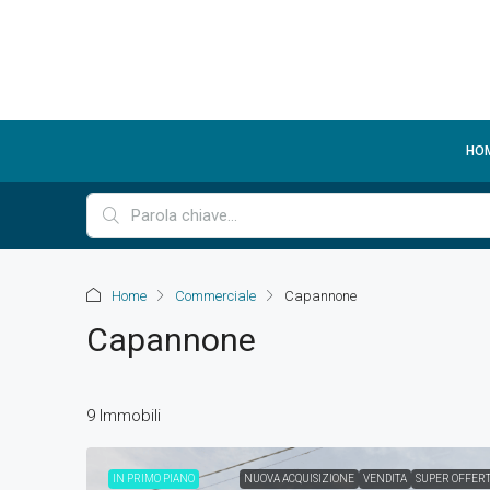
HO
Home
Commerciale
Capannone
Capannone
9 Immobili
IN PRIMO PIANO
NUOVA ACQUISIZIONE
VENDITA
SUPER OFFER