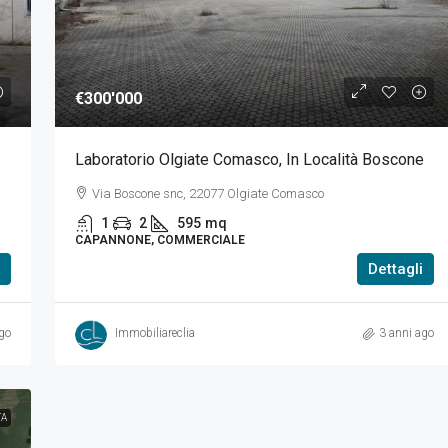
€300'000
Laboratorio Olgiate Comasco, In Località Boscone
Via Boscone snc, 22077 Olgiate Comasco
1
2
595
mq
CAPANNONE, COMMERCIALE
Dettagli
go
Immobiliareclia
3 anni ago
TA