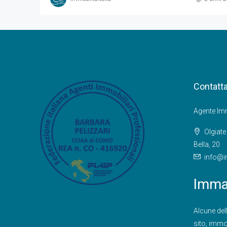
Contatta
Agente Imm
Olgiat
Bella, 20
info@i
Immag
Alcune del
sito,
immob