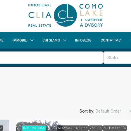
ME
IMMOBILI
CHI SIAMO
INFOBLOG
CONTATTACI
Stato
Sort by:
Default Order
TA
IN PRIMO PIANO
NUOVA ACQUISIZIONE
VENDITA
SUPER OFFERTA