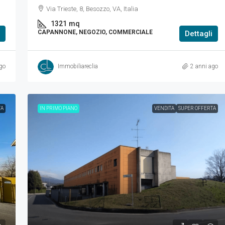
Via Trieste, 8, Besozzo, VA, Italia
1321
mq
CAPANNONE, NEGOZIO, COMMERCIALE
Dettagli
go
Immobiliareclia
2 anni ago
TA
IN PRIMO PIANO
VENDITA
SUPER OFFERTA