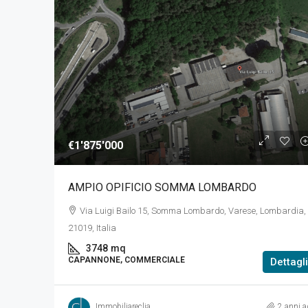
€1'875'000
AMPIO OPIFICIO SOMMA LOMBARDO
Via Luigi Bailo 15, Somma Lombardo, Varese, Lombardia,
21019, Italia
3748
mq
CAPANNONE, COMMERCIALE
Dettagli
Immobiliareclia
2 anni a