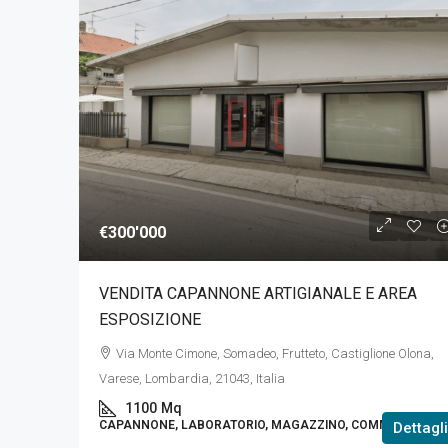
€29'000
€300'000
Garage – Box In Vendita
VENDITA CAPANNONE ARTIGIANALE E AREA
Via Cesare Battisti, 5, Bulga
ESPOSIZIONE
30
Mq
Via Monte Cimone, Somadeo, Frutteto, Castiglione Olona,
BOX
Varese, Lombardia, 21043, Italia
1100
Mq
CAPANNONE, LABORATORIO, MAGAZZINO, COMMERCIALE
Dettagli