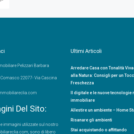
ci
Ultimi Articoli
obiliare Pelizzari Barbara
Arredare Casa con Tonalità Vivac
alla Natura: Consigli per un Tocc
e Comasco 22077- Via Cascina
Freschezza
mmobiliareclia.com
Il digitale e le nuove tecnologie 
immobiliare
ini Del Sito:
Allestire un ambiente – Home S
Risanare gli ambienti
le immagini utilizzate sul nostro
Stai acquistando o affittando
iliareclia.com
, sono di libero