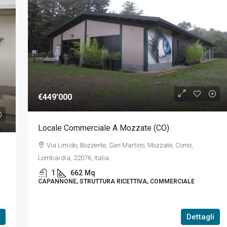
€449'000
€149'000
Locale Commerciale A Mozzate (CO)
QUADRILOCALE AL PIANO TERRA IN
Via Limido, Bozzente, San Martino, Mozzate, Como,
TRIFAMILIARE CON POSTO AUTO
rograsso, CO, Italia
Lombardia, 22076, Italia
Via Monte Rosa, Gaggino, Faloppio CO, Italia
1
662
Mq
CAPANNONE, STRUTTURA RICETTIVA, COMMERCIALE
4
1
1
85
Mq
APPARTAMENTO, RESIDENZIALE
Dettagli