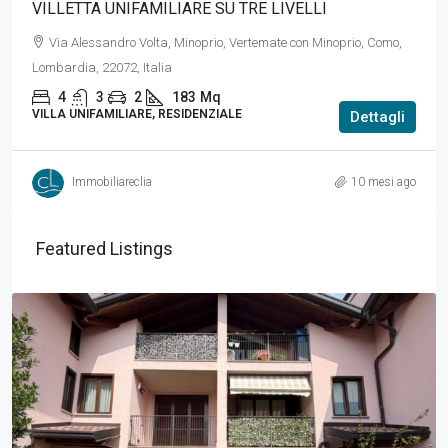
VILLETTA UNIFAMILIARE SU TRE LIVELLI
Via Alessandro Volta, Minoprio, Vertemate con Minoprio, Como,
Lombardia, 22072, Italia
4
3
2
183
Mq
VILLA UNIFAMILIARE, RESIDENZIALE
Dettagli
Immobiliareclia
10 mesi ago
Featured Listings