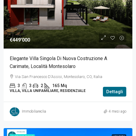
€449'000
Elegante Villa Singola Di Nuova Costruzione A
Carimate, Località Montesolaro
Via San Francesco D'Assisi, Montesolaro, CO, Italia
3
3
2
165
Mq
VILLA, VILLA UNIFAMILIARE, RESIDENZIALE
Dettagli
Immobiliareclia
4 mesi ago