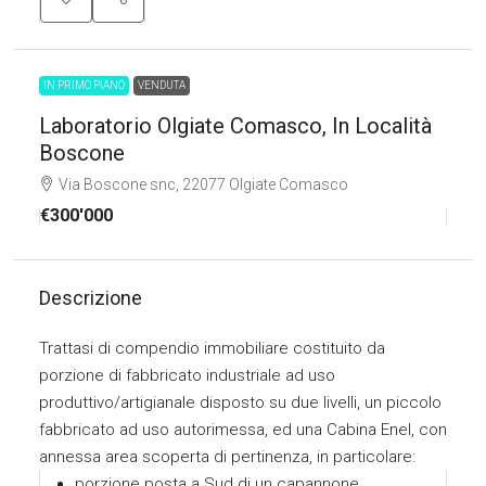
IN PRIMO PIANO
VENDUTA
Laboratorio Olgiate Comasco, In Località
Boscone
Via Boscone snc, 22077 Olgiate Comasco
€300'000
Descrizione
Trattasi di compendio immobiliare costituito da
porzione di fabbricato industriale ad uso
produttivo/artigianale disposto su due livelli, un piccolo
fabbricato ad uso autorimessa, ed una Cabina Enel, con
annessa area scoperta di pertinenza, in particolare:
porzione posta a Sud di un capannone