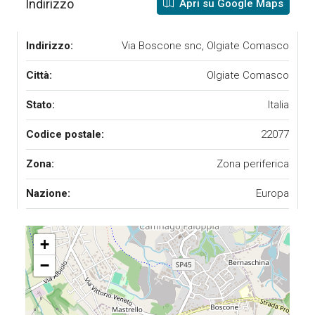
Indirizzo
Apri su Google Maps
Indirizzo:
Via Boscone snc, Olgiate Comasco
Città:
Olgiate Comasco
Stato:
Italia
Codice postale:
22077
Zona:
Zona periferica
Nazione:
Europa
+
−