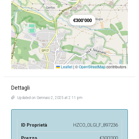
€300'000
Leaflet
|
©
OpenStreetMap
contributors
Dettagli
Updated on Gennaio 2, 2025 at 2:11 pm
ID Proprietà
HZCO_OLGI_F_897236
Prezzo
€300'000