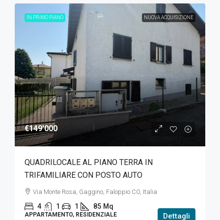
IN PRIMO PIANO
NUOVA ACQUISIZIONE
€149'000
QUADRILOCALE AL PIANO TERRA IN
TRIFAMILIARE CON POSTO AUTO
Via Monte Rosa, Gaggino, Faloppio CO, Italia
4
1
1
85
Mq
APPARTAMENTO, RESIDENZIALE
Dettagli