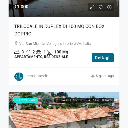
€1'000
TRILOCALE IN DUPLEX DI 100 MQ CON BOX
DOPPIO
Via San Michele, Venegono Inferiore VA, Italia
3
2
1
100
Mq
APPARTAMENTO, RESIDENZIALE
Dettagli
Immobiliareclia
5 giorni ago
IN PRIMO PIANO
NUOVA ACQUISIZIONE
DA RISTRUTTURARE