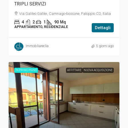
TRIPLI SERVIZI
Via Galileo Galilei, Camnago-boscone, Faloppio CO, Italia
4
2
1
90
Mq
APPARTAMENTO, RESIDENZIALE
Dettagli
Immobiliareclia
5 giorni ago
IN PRIMO PIANO
AFFITTARE
NUOVA ACQUISIZIONE