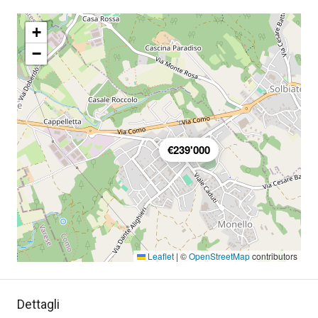
+
−
€239'000
Leaflet
|
©
OpenStreetMap
contributors
Dettagli