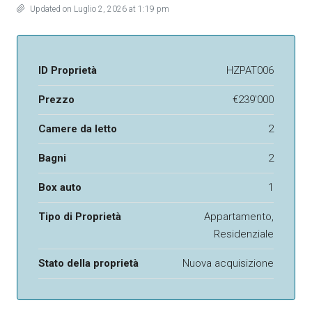
Updated on Luglio 2, 2026 at 1:19 pm
ID Proprietà
HZPAT006
Prezzo
€239'000
Camere da letto
2
Bagni
2
Box auto
1
Tipo di Proprietà
Appartamento,
Residenziale
Stato della proprietà
Nuova acquisizione