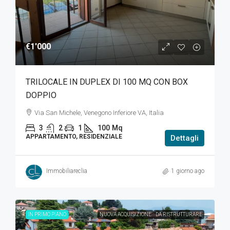
€1'000
TRILOCALE IN DUPLEX DI 100 MQ CON BOX
DOPPIO
Via San Michele, Venegono Inferiore VA, Italia
3
2
1
100
Mq
APPARTAMENTO, RESIDENZIALE
Dettagli
Immobiliareclia
1 giorno ago
IN PRIMO PIANO
NUOVA ACQUISIZIONE
DA RISTRUTTURARE