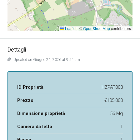
Leaflet
|
©
OpenStreetMap
contributors
Dettagli
Updated on Giugno 24, 2026 at 9:54 am
ID Proprietà
HZPAT008
Prezzo
€105'000
Dimensione proprietà
56 Mq
Camera da letto
1
Bagno
1