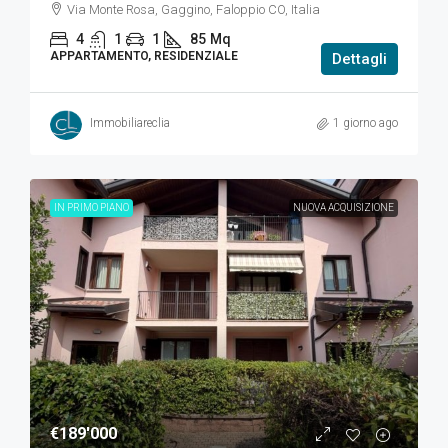
Via Monte Rosa, Gaggino, Faloppio CO, Italia
4
1
1
85
Mq
APPARTAMENTO, RESIDENZIALE
Dettagli
Immobiliareclia
1 giorno ago
IN PRIMO PIANO
NUOVA ACQUISIZIONE
€189'000